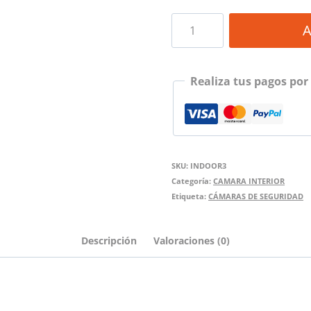
CÁMARA
A
DE
INTERIOR
Realiza tus pagos por
BLINK
INALÁMBRICA
3RAGEN
FHD
SKU:
INDOOR3
DOS
Categoría:
CAMARA INTERIOR
Etiqueta:
CÁMARAS DE SEGURIDAD
AÑOS
DE
Descripción
Valoraciones (0)
BATERÍA
2PACK
cantidad