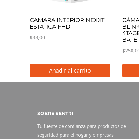
CAMARA INTERIOR NEXXT
CÁMA
ESTATICA FHD
BLIN
4TAG
$
33,00
BATE
$
250,0
Añadir al carrito
SOBRE SENTRI
Tu fuente de confianza para productos de
seguridad para el hogar y empresas.