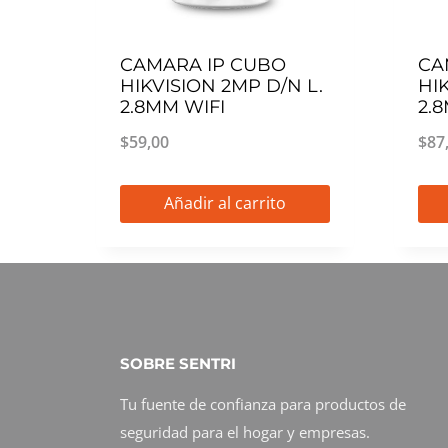
CAMARA IP CUBO
CA
HIKVISION 2MP D/N L.
HI
2.8MM WIFI
2.
$
59,00
$
87
Añadir al carrito
SOBRE SENTRI
Tu fuente de confianza para productos de
seguridad para el hogar y empresas.