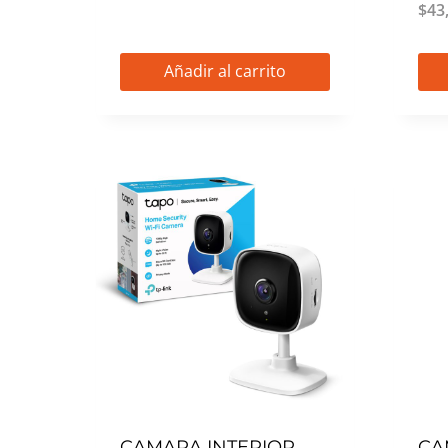
$
43
Añadir al carrito
CAMARA INTERIOR
CA