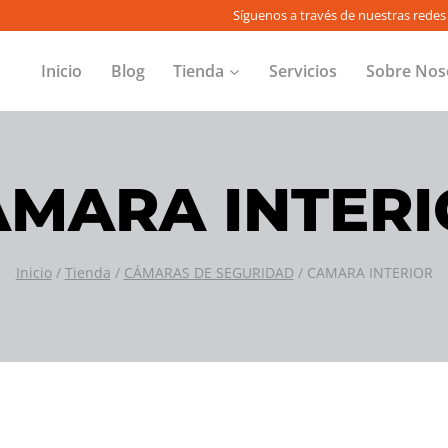
Síguenos a través de nuestras redes 
Inicio
Blog
Tienda
Servicios
Sobre Nos
AMARA INTERI
Inicio
/
Tienda
/
CÁMARAS DE SEGURIDAD
/
CAMARA INTERIOR