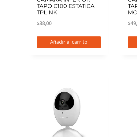
TAPO C100 ESTATICA
TA
TPLINK
MO
$
38,00
$
49
Añadir al carrito