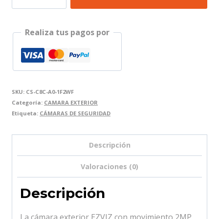
EXTERIOR
EZVIZ
Realiza tus pagos por
CON
MOVIMIENTO
2MP
cantidad
SKU:
CS-C8C-A0-1F2WF
Categoría:
CAMARA EXTERIOR
Etiqueta:
CÁMARAS DE SEGURIDAD
Descripción
Valoraciones (0)
Descripción
La cámara exterior EZVIZ con movimiento 2MP